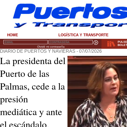
HOME
LOGÍSTICA Y TRANSPORTE
PULSE
BOLET
Olvidé mi contraseña
DIARIO DE PUERTOS Y NAVIERAS - 07/07/2026
La presidenta del
Puerto de las
Palmas, cede a la
presión
mediática y ante
el escándalo,